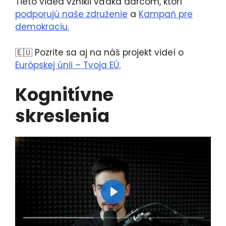
Tieto videá vznikli vďaka darcom, ktorí
podporujú naše združenie
a
Kampaň pre
demokraciu.
🇪🇺 Pozrite sa aj na náš projekt videí o
Európskej únii – Tvoja EÚ.
Kognitívne
skreslenia