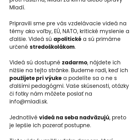
Mladí.
Pripravili sme pre vás vzdelávacie videá na
témy ako voľby, EÚ, NATO, kritické myslenie a
ďalšie. Videá sú
apolitické
a sú primárne
určené
stredoškolákom
.
Videá sú dostupné
zadarmo
, nájdete ich
nižšie na tejto stránke. Budeme radi, keď ich
použijete pri výuke
a podelíte sa o ne s
ďalšími pedagógmi. Vaše skúsenosti, otázky
či fotky nám môžete poslať na
info@mladi.sk
.
Jednotlivé
videá na seba nadväzujú
, preto
je lepšie ich pozerať postupne.