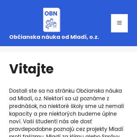
Preskočiť
na
obsah
Menu
Občianska náuka od Mladí, o.z.
Vitajte
Dostali ste sa na stránku Občianska náuka
od Mladí, o.z. Niektorí sa už poznáme z
prednášok, na niektoré školy sme už nemali
kapacity a pre niektorých budeme úplne
noví. Vaši študenti nás ale dosť
pravdepodobne poznajú cez projekty Mladí
proti fašizmu, Mladí za klímu alebo Správy